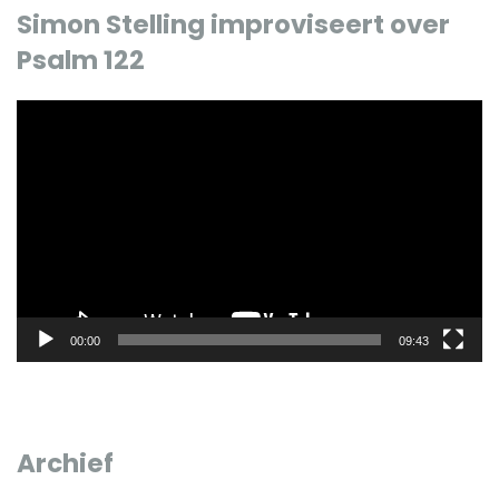
Simon Stelling improviseert over
Psalm 122
Videospeler
00:00
09:43
Archief