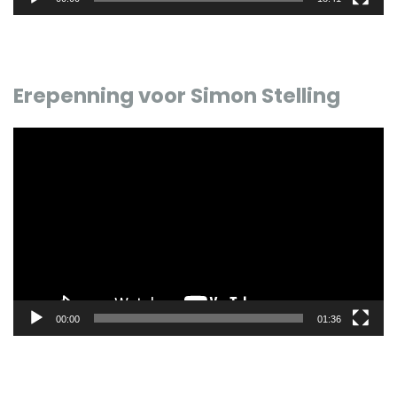
Erepenning voor Simon Stelling
Videospeler
00:00
01:36