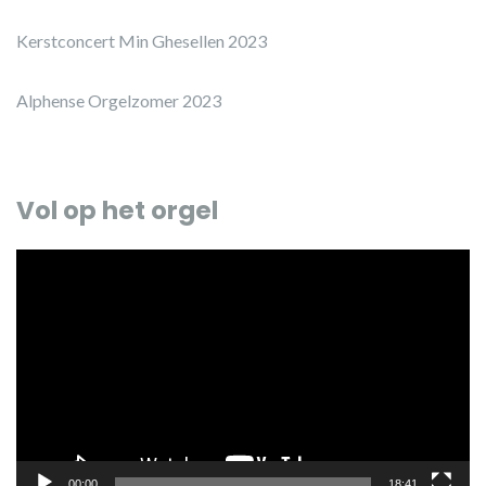
Kerstconcert Min Ghesellen 2023
Alphense Orgelzomer 2023
Vol op het orgel
Videospeler
00:00
18:41