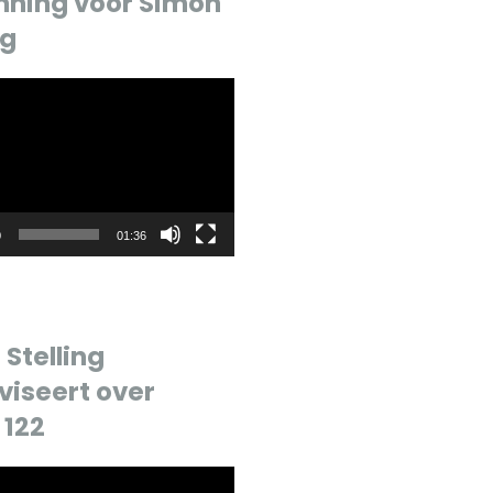
nning voor Simon
ng
r
0
01:36
Stelling
viseert over
 122
r