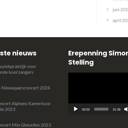
juni 20
april 2
ste nieuws
Erepenning Simo
Stelling
uziekpraktijk voor
ende koorzangers
Videospeler
 Nieuwjaarsconcert 2024
oncert Alphens Kamerkoor
le 2023
00:00
01:36
ncert Min Ghesellen 2023