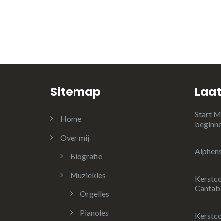
Sitemap
Laat
Start M
Home
beginn
Over mij
Alphens
Biografie
Muziekles
Kerstc
Cantabi
Orgelles
Pianoles
Kerstco