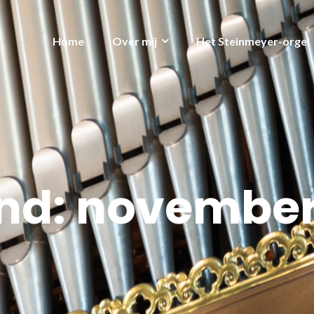
Home
Over mij
Het Steinmeyer-orgel
nd:
november