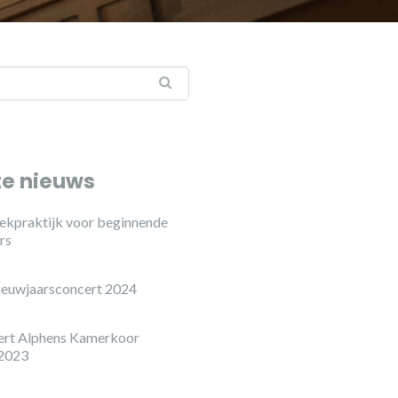
te nieuws
ekpraktijk voor beginnende
rs
ieuwjaarsconcert 2024
ert Alphens Kamerkoor
 2023