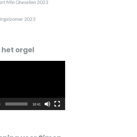
ert Min Ghesellen 2023
Orgelzomer 2023
 het orgel
r
0
18:41