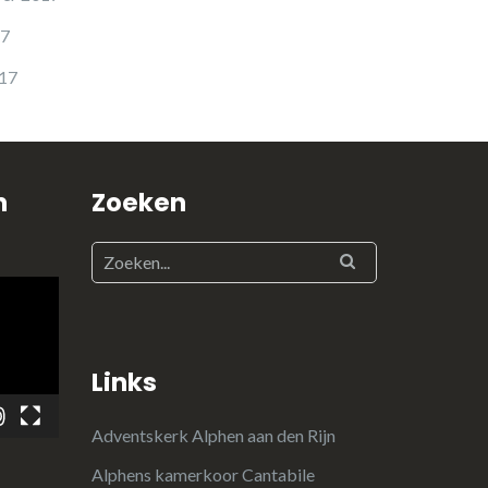
17
017
n
Zoeken
Links
Adventskerk Alphen aan den Rijn
Alphens kamerkoor Cantabile