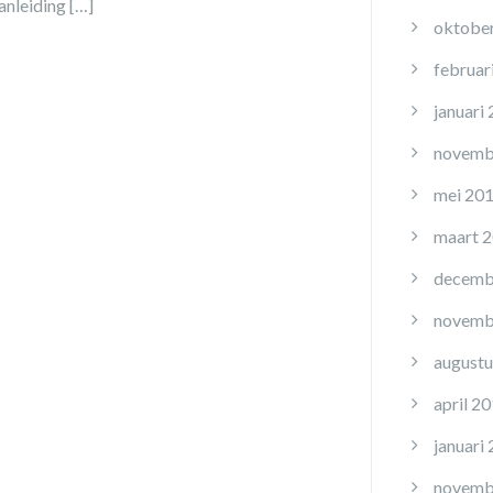
nleiding […]
oktobe
februar
januari
novemb
mei 20
maart 
decemb
novemb
augustu
april 2
januari
novemb