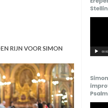
Erepe
Stelli
Videospele
EN RIJN VOOR SIMON
00:0
Simon 
impro
Psalm
Videospele