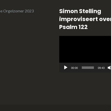
Simon Stelling
se Orgelzomer 2023
improviseert ove
Psalm 122
Videospeler
00:00
09:43