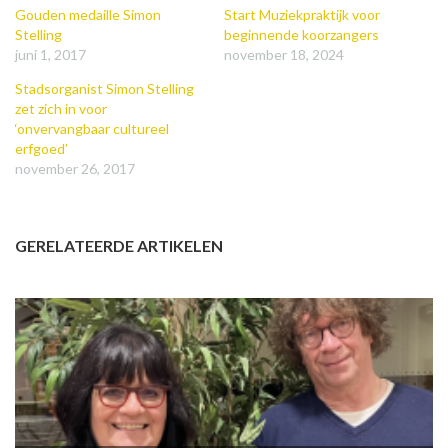
Gouden medaille Simon
Start Muziekpraktijk voor
Stelling
beginnende koorzangers
juni 1, 2017
november 18, 2024
Stadsorganist Simon Stelling
zet zich in voor
‘onvervangbaar cultureel
erfgoed’
november 26, 2017
GERELATEERDE ARTIKELEN