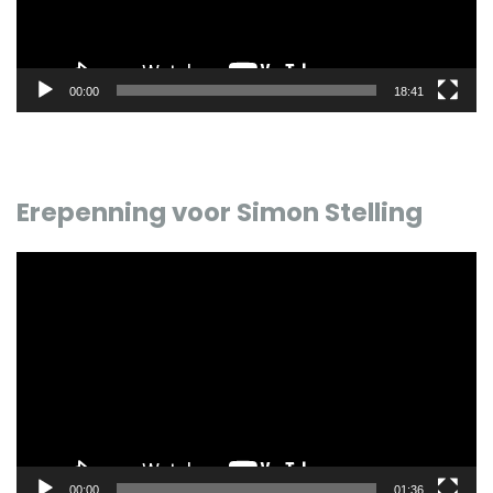
00:00
18:41
Erepenning voor Simon Stelling
Videospeler
00:00
01:36