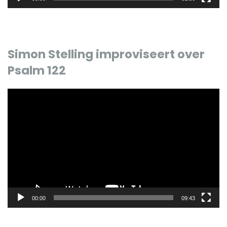
Simon Stelling improviseert over
Psalm 122
Videospeler
00:00
09:43