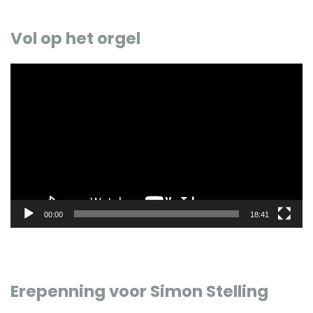
Vol op het orgel
Videospeler
00:00
18:41
Erepenning voor Simon Stelling