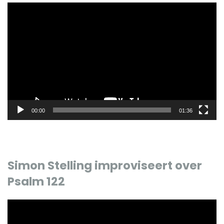
Videospeler
00:00
01:36
Simon Stelling improviseert over
Psalm 122
Videospeler