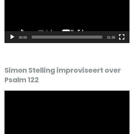
00:00
01:36
Simon Stelling improviseert over
Psalm 122
Videospeler