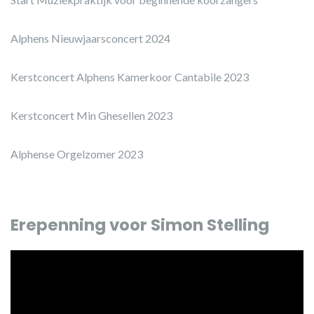
Alphens Nieuwjaarsconcert 2024
Kerstconcert Alphens Kamerkoor Cantabile 2023
Kerstconcert Min Ghesellen 2023
Alphense Orgelzomer 2023
Erepenning voor Simon Stelling
Videospeler