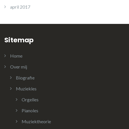
april 2017
Sitemap
Home
Over mij
Biografie
Muziekles
Orgelles
Pianoles
Muziektheorie