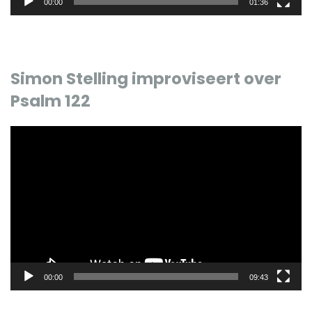
00:00
01:36
Simon Stelling improviseert over
Psalm 122
Videospeler
00:00
09:43