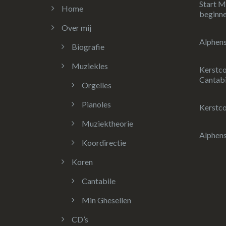
Start M
Home
beginn
Over mij
Alphens
Biografie
Muziekles
Kerstc
Cantabi
Orgelles
Pianoles
Kerstco
Muziektheorie
Alphen
Koordirectie
Koren
Cantabile
Min Ghesellen
CD’s