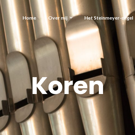
Home
Over mij
Het Steinmeyer-orgel
Koren