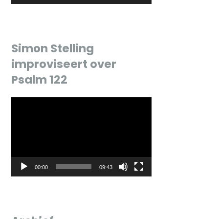
Simon Stelling
improviseert over
Psalm 122
Videospeler
00:00
09:43