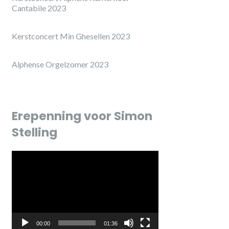
Cantabile 2023
Kerstconcert Min Ghesellen 2023
Alphense Orgelzomer 2023
Erepenning voor Simon
Stelling
Videospeler
00:00
01:36