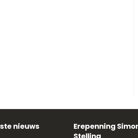
ste nieuws
Erepenning Simo
Stelling