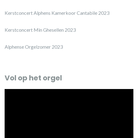
Kerstconcert Alphens Kamerkoor Cantabile 2023
Kerstconcert Min Ghesellen 2023
Alphense Orgelzomer 2023
Vol op het orgel
Videospeler