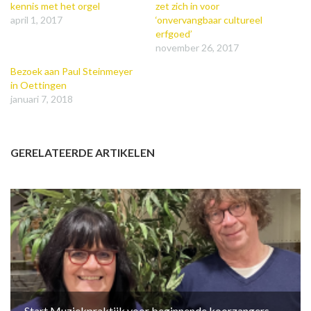
kennis met het orgel
zet zich in voor
april 1, 2017
‘onvervangbaar cultureel
erfgoed’
november 26, 2017
Bezoek aan Paul Steinmeyer
in Oettingen
januari 7, 2018
GERELATEERDE ARTIKELEN
Start Muziekpraktijk voor beginnende koorzangers