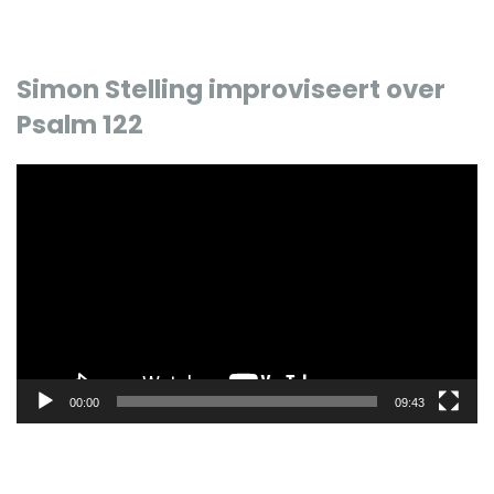
Simon Stelling improviseert over
Psalm 122
Videospeler
00:00
09:43