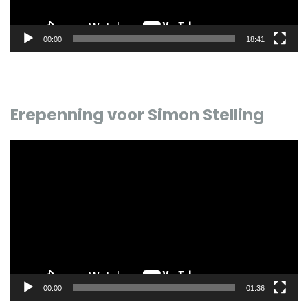
00:00
18:41
Erepenning voor Simon Stelling
Videospeler
00:00
01:36