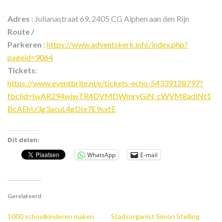
Adres
: Julianastraat 69, 2405 CG Alphen aan den Rijn
Route /
Parkeren
:
https://www.adventskerk.info/index.php?
pageid=9064
Tickets
:
https://www.eventbrite.nl/e/tickets-echo-54339128797?
fbclid=IwAR294wjwTR4DVMDWmryGiN_cWVM8adlNt1
BcAEhU3g3acuL4gDIe7E9sxtE
Dit delen:
WhatsApp
E-mail
Gerelateerd
1000 schoolkinderen maken
Stadsorganist Simon Stelling