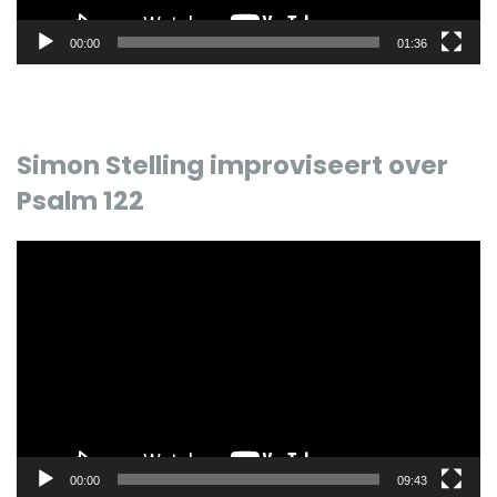
00:00
01:36
Simon Stelling improviseert over
Psalm 122
Videospeler
00:00
09:43