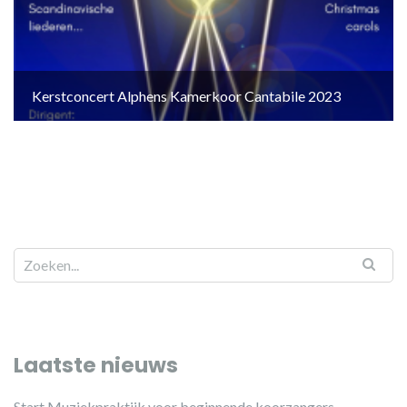
Kerstconcert Alphens Kamerkoor Cantabile 2023
Laatste nieuws
Start Muziekpraktijk voor beginnende koorzangers