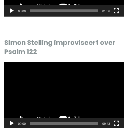
00:00
01:36
Simon Stelling improviseert over
Psalm 122
Videospeler
00:00
09:43