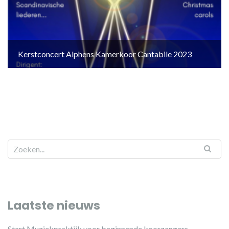
Kerstconcert Alphens Kamerkoor Cantabile 2023
Laatste nieuws
Start Muziekpraktijk voor beginnende koorzangers