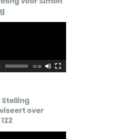
nning voor Simon
ng
r
0
01:36
Stelling
viseert over
 122
r