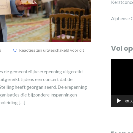
Kerstconc
Alphense 
Vol op
s
Reacties zijn uitgeschakeld voor dit
Videospele
 de gemeentelijke erepenning uitgereikt
itgereikt tijdens een concert dat de
Stelling heeft georganiseerd. De erepenning
ganisaties die bijzondere inspanningen
nleiding […]
00:0