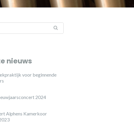
te nieuws
ekpraktijk voor beginnende
rs
ieuwjaarsconcert 2024
ert Alphens Kamerkoor
 2023