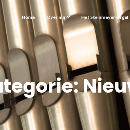
Home
Over mij
Het Steinmeyer-orgel
tegorie:
Nieu