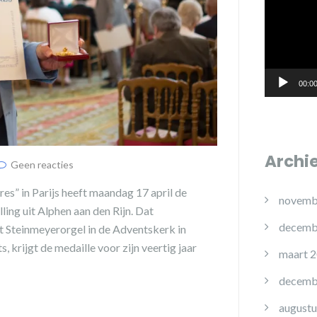
00:0
Archi
Geen reacties
es” in Parijs heeft maandag 17 april de
novemb
ing uit Alphen aan den Rijn. Dat
decemb
et Steinmeyerorgel in de Adventskerk in
, krijgt de medaille voor zijn veertig jaar
maart 
decemb
augustu