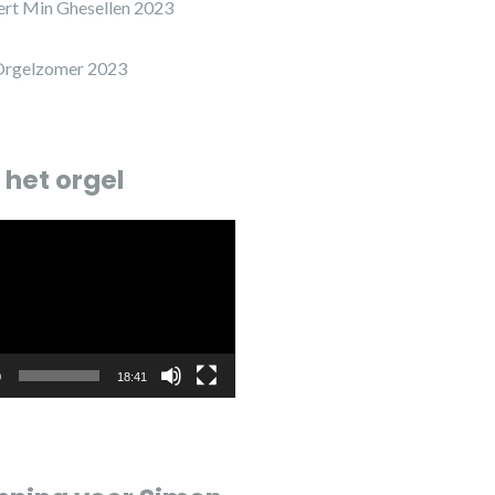
ert Min Ghesellen 2023
Orgelzomer 2023
 het orgel
r
0
18:41