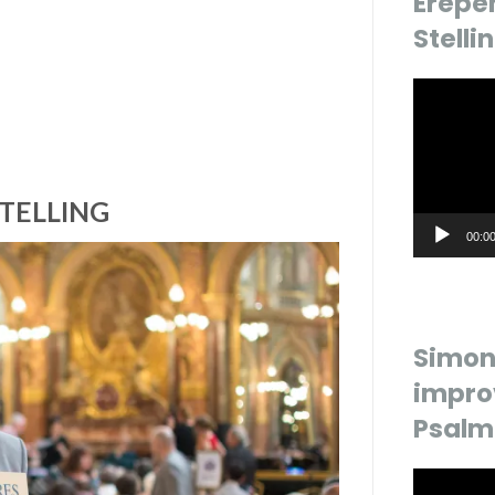
Erepe
Stelli
Videospele
TELLING
00:0
Simon 
impro
Psalm
Videospele