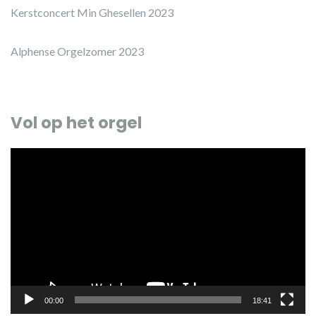
Kerstconcert Min Ghesellen 2023
Alphense Orgelzomer 2023
Vol op het orgel
Videospeler
00:00
18:41