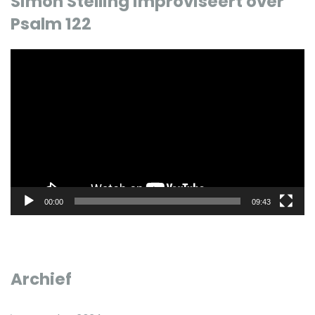
Simon Stelling improviseert over
Psalm 122
Videospeler
00:00
09:43
Archief